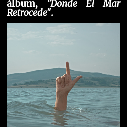
álbum,
"Donde El Mar
Retrocede"
.