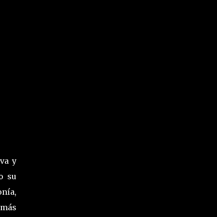
va y
o su
nía,
 más