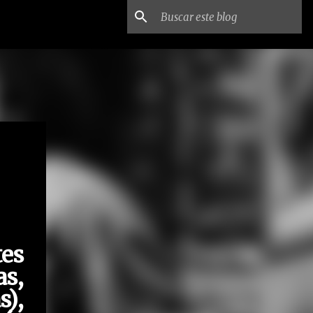
tes
as,
s),