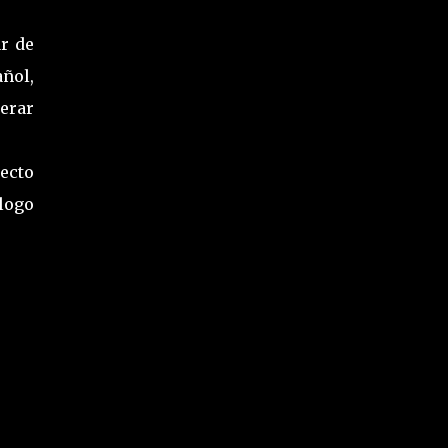
ar de
añol,
erar
ecto
logo