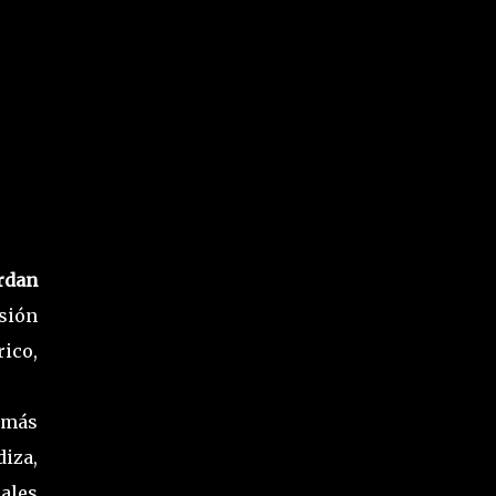
rdan
sión
ico,
 más
iza,
ales