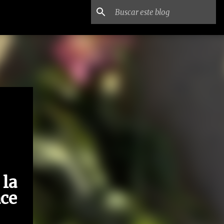
la
ce