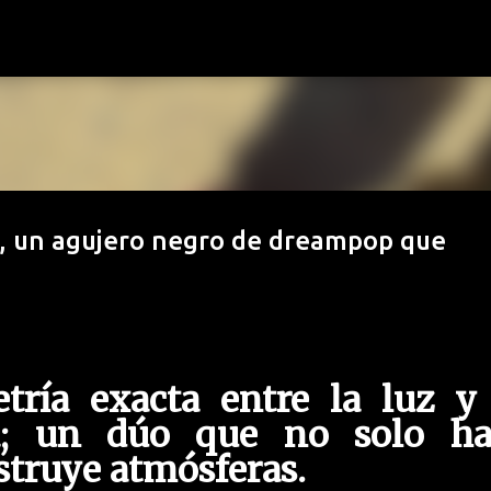
Ir al contenido principal
", un agujero negro de dreampop que
tría exacta entre la luz y 
; un dúo que no solo ha
struye atmósferas.