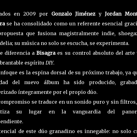
ados en 2009 por
Gonzalo Jiménez
y
Jordan Mont
gra
se ha consolidado como un referente esencial graci
ropuesta que fusiona magistralmente indie, shoega
delia; su música no solo se escucha, se experimenta.
e diferencia a
Bisagra
es su control absoluto del arte
brantable espíritu
DIY
.
enfoque es la espina dorsal de su próximo trabajo, ya q
lidad del nuevo álbum ha sido producido, graba
rizado íntegramente por el propio dúo.
compromiso se traduce en un sonido puro y sin filtros,
ntiza su lugar en la vanguardia del pano
endiente.
tencial de este dúo granadino es innegable: no solo c