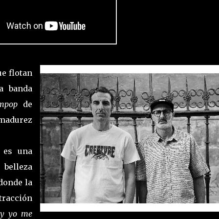
ue flotan
la banda
ampop
de
madurez
 es una
belleza
 donde la
tracción
o y yo me