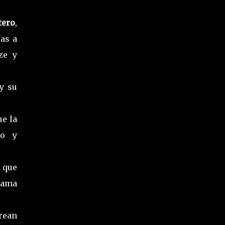
ero
,
as a
ze y
 y su
ue la
do y
 que
rama
rean