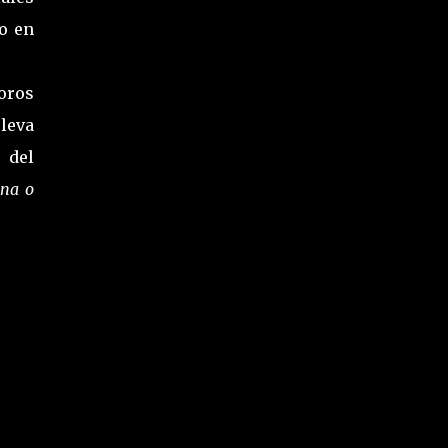
o en
oros
eleva
 del
ina o