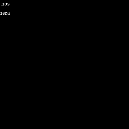
 nos
anera