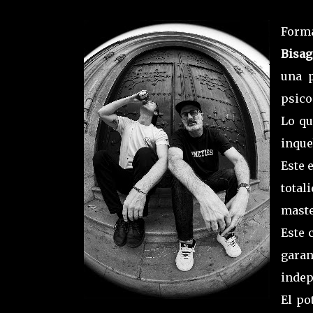
Form
Bisa
una p
psico
Lo qu
inque
Este 
tota
maste
Este 
gara
indep
El po