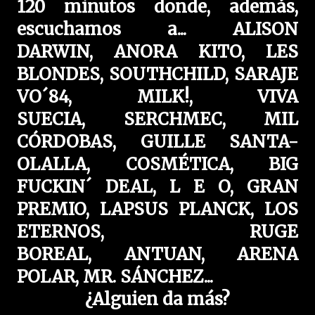
120 minutos donde, además,
escuchamos a...
ALISON
DARWIN,
ANORA KITO,
LES
BLONDES,
SOUTHCHILD,
SARAJE
VO´84,
MILK!,
VIVA
SUECIA,
SERCHMEC,
MIL
CÓRDOBAS,
GUILLE SANTA-
OLALLA,
COSMÉTICA,
BIG
FUCKIN´ DEAL,
L E O, GRAN
PREMIO,
LAPSUS PLANCK,
LOS
ETERNOS,
RUGE
BOREAL,
ANTUAN,
ARENA
POLAR,
MR. SÁNCHEZ...
¿Alguien da más?