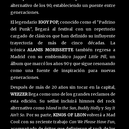
alternativo de los 90, estableciendo un puente entre
generaciones.
El legendario
IGGY POP,
conocido como el "Padrino
del Punk", llegará al festival con un repertorio
cargado de clásicos que han definido su influyente
trayectoria de más de cinco décadas. La
icónica
ALANIS MORISSETTE
también regresa a
Madrid con su emblemático
Jagged Little Pill
, un
álbum que marcó los años 90 y que sigue resonando
como una fuente de inspiración para nuevas
generaciones.
Después de más de 20 años sin tocar en la capital,
WEEZER
llega como uno de los grandes reclamos de
esta edición. Su setlist incluirá himnos del rock
alternativo como
Island in the Sun
,
Buddy Holly
y
Say It
Ain’t So
. Por su parte,
KINGS OF LEON
volverá a Mad
Cool con su reciente trabajo
Can We Please Have Fun
,
acompañado de éxitos que definieron el rock de los