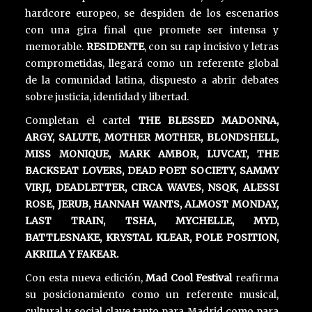
hardcore europeo, se despiden de los escenarios
con una gira final que promete ser intensa y
memorable.
RESIDENTE
, con su rap incisivo y letras
comprometidas, llegará como un referente global
de la comunidad latina, dispuesto a abrir debates
sobre justicia, identidad y libertad.
Completan el cartel
THE BLESSED MADONNA,
ARGY, SALUTE, MOTHER MOTHER, BLONDSHELL,
MISS MONIQUE, MARK AMBOR, LUVCAT, THE
BACKSEAT LOVERS, DEAD POET SOCIETY, SAMMY
VIRJI, DEADLETTER, CIRCA WAVES, NSQK, ALESSI
ROSE, JERUB, HANNAH WANTS, ALMOST MONDAY,
LAST TRAIN, TSHA, MYCHELLE, MYD,
BATTLESNAKE, KRYSTAL KLEAR, POLE POSITION,
AKRIILA Y FAKEAR.
Con esta nueva edición,
Mad Cool Festival
reafirma
su posicionamiento como un referente musical,
cultural y social clave tanto para Madrid como para