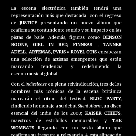
La escena electrónica también tendrá una
representación más que destacada con el regreso
de
JUSTICE
presentando un nuevo álbum que
reafirma su contundente sonido y su impacto en las
pistas de baile. Además, figuras como
BENSON
BOONE, GIRL IN RED, FINNEAS , TANNER
ADELL,
ARTEMAS,
PVRIS
y
ROYEL OTIS
encabezan
una selección de artistas emergentes que están
marcando tendencia y redefiniendo la
escena musical global.
Con el
indiesleaze
en plena reivindicación, tres de los
nombres más icónicos de la escena británica
marcarán el ritmo del festival:
BLOC PARTY,
rindiendo homenaje a su debut
Silent Alarm
, un disco
esencial del indie de los 2000;
KAISER CHIEFS
,
maestros de estribillos memorables; y
THE
WOMBATS
llegando
con un sexto álbum que
reafirma su frescura y relevancia. A esta alineación