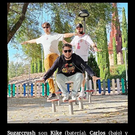
Sugarcrush
son
Kike
(batería),
Carlos
(bajo) y