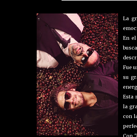
La g
emoci
En el
busca
descri
Fue u
su gr
energí
Esta 
la gr
con l
perfe
Con
"