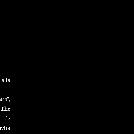
 a la
ace"
,
 The
n de
vita