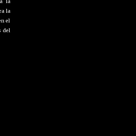
a la
ra la
en el
 del