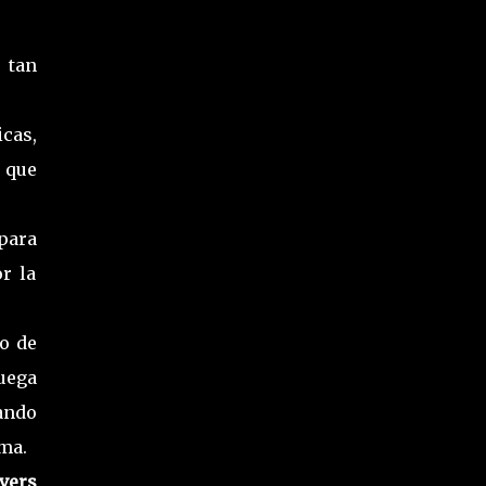
 tan
cas,
 que
para
r la
o de
uega
ando
ma.
vers