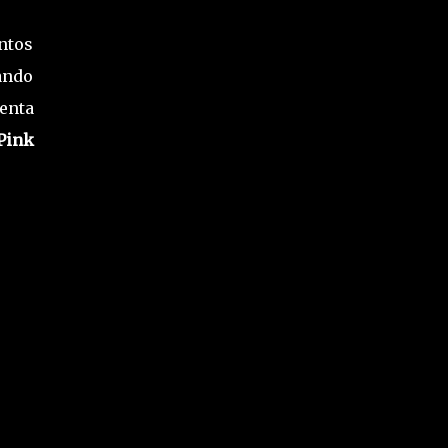
ntos
ando
enta
Pink