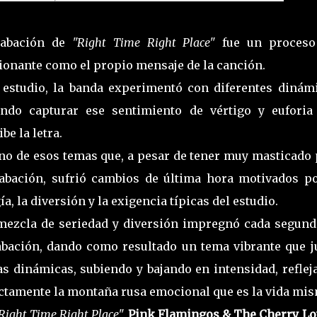
rabación de
"Right Time Right Place"
fue un proceso
onante como el propio mensaje de la canción.
 estudio, la banda experimentó con diferentes dinámi
ndo capturar ese sentimiento de vértigo y euforia
be la letra.
no de esos temas que, a pesar de tener muy masticado 
abación, sufrió cambios de última hora motivados po
a, la diversión y la exigencia típicas del estudio.
mezcla de seriedad y diversión impregnó cada segund
abación, dando como resultado un tema vibrante que j
as dinámicas, subiendo y bajando en intensidad, reflej
ctamente la montaña rusa emocional que es la vida mis
Right Time Right Place",
Pink Flamingos & The Cherry Lo