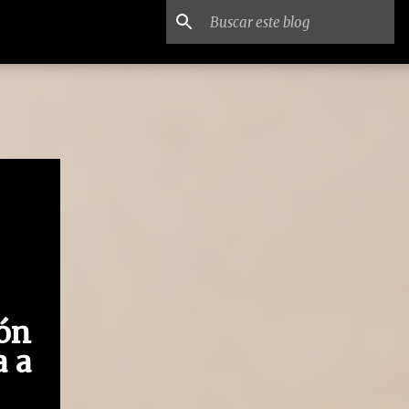
ión
a a