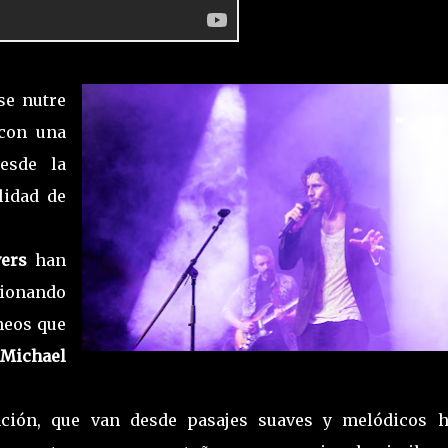
se nutre
 con una
esde la
alidad de
ers
han
sionando
neos que
Michael
nción, que van desde pasajes suaves y melódicos h