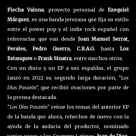
Flecha Valona
, proyecto personal de
Ezequiel
Márquez
, es una banda jerezana que fija su estilo
entre el power pop y el indie rock español con
referencias que van desde
Joan Manuel Serrat,
Perales, Pedro Guerra, C.R.A.G.
hasta
Los
Estanques
o
Frank Sinatra
, entre muchos otros.
Con un disco y un EP a sus espaldas, el grupo
lanzó en 2022 su segundo larga duración, "
Los
Días Pasarán",
que recibió ovaciones por parte de
la prensa destacada.
"
Los Días Pasarán"
reúne los temas del anterior EP
de la banda que ahora, rehechos de nuevo con la
ayuda de la audacia del productor, nominado
varias veces a los Grammy Latinos,
Juan de Dios
.