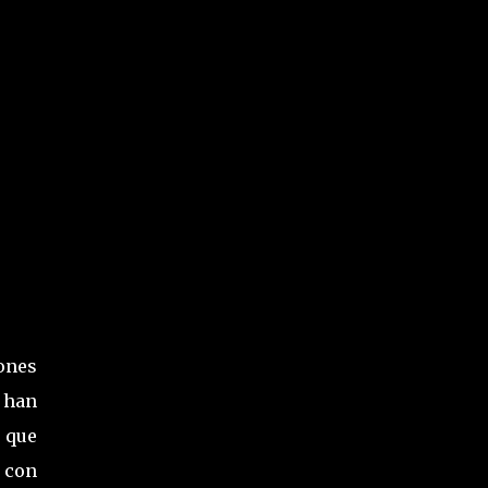
ones
e han
 que
 con