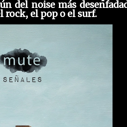
n del noise más desenfadad
 rock, el pop o el surf.