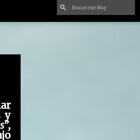
ar
 y
s
”,
ajo