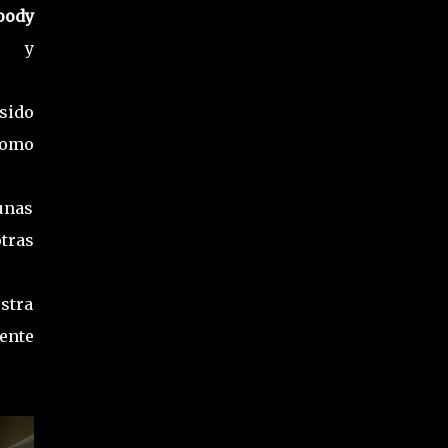
oody
co y
sido
como
gunas
otras
stra
sente