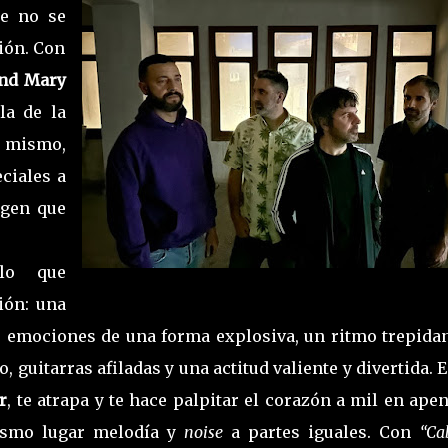
ue no se
ión. Con
and Mary
la de la
í mismo,
ciales a
agen que
lo que
ión: una
de emociones de una forma explosiva, un ritmo trepidan
, guitarras afiladas y una actitud valiente y divertida. 
r
, te atrapa y te hace palpitar el corazón a mil en ape
ismo lugar melodía y
noise
a partes iguales. Con
“Ca