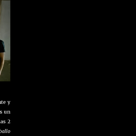
te y
Es un
nas 2
ballo