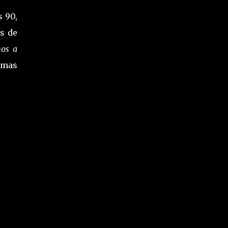
s 90,
és de
nos a
rmas