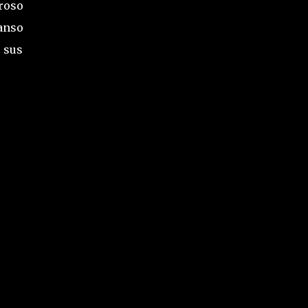
roso
canso
 sus