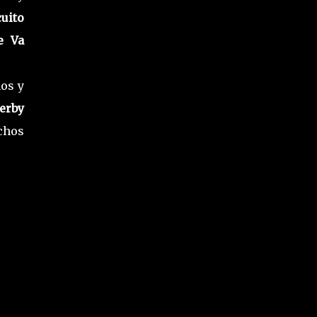
uito
e Va
os y
erby
chos