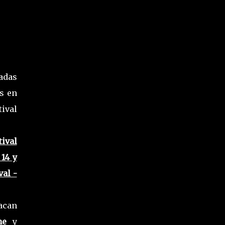
adas
s en
ival
ival
 14 y
val -
acan
ame
y