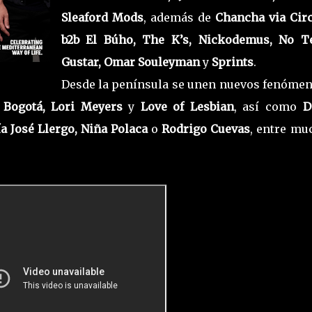
Sleaford Mods
, además de
Chancha via Circ
b2b El Búho, The K’s, Nickodemus, No T
Gustar, Omar Souleyman
y
Sprints
.
Desde la península se unen nuevos fenómen
 Bogotá, Lori Meyers
y
Love of Lesbian
, así como
D
a José Llergo, Niña Polaca
o
Rodrigo Cuevas
, entre mu