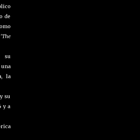
lico
o de
como
y
'The
, su
 una
, la
 y su
6 y a
rica