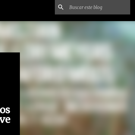
os
ive