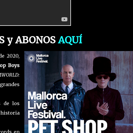
S y ABONOS
AQUÍ
de 2020,
hop Boys
MWORLD:
 grandes
s de los
historia
cords en