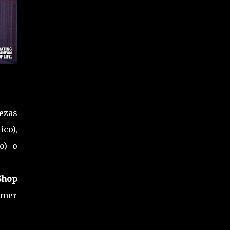
ezas
co),
o) o
Shop
imer