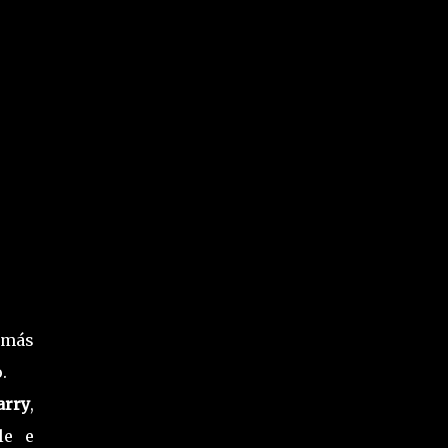
 más
o.
arry
,
le e