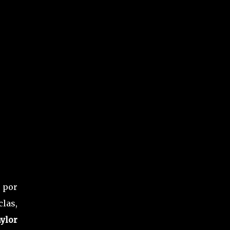
 por
clas,
ylor