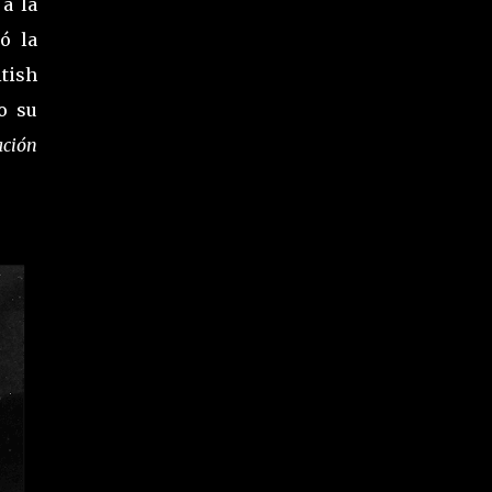
 a la
ó la
tish
o su
ación