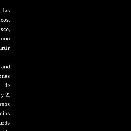
 las
cos,
sco,
como
rtir
 and
ones
s de
 y 21
rsos
mios
ards