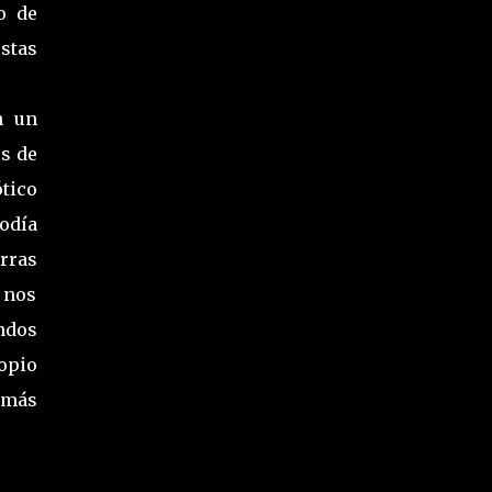
o de
stas
n un
os de
tico
odía
rras
 nos
ndos
opio
 más