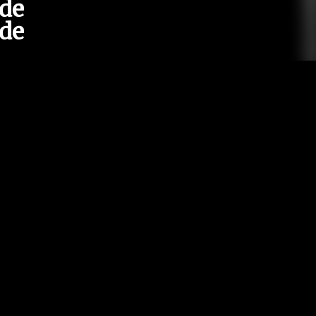
 de
de