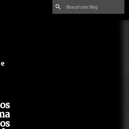
de
os
ma
os