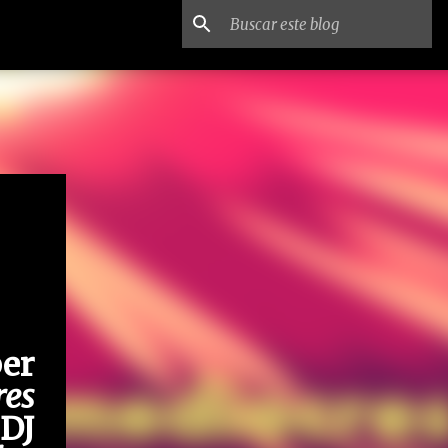
er
res
DJ