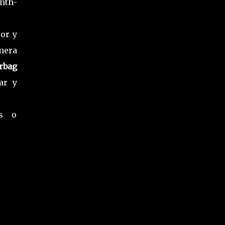
nth-
or y
mera
rbag
ar y
os o