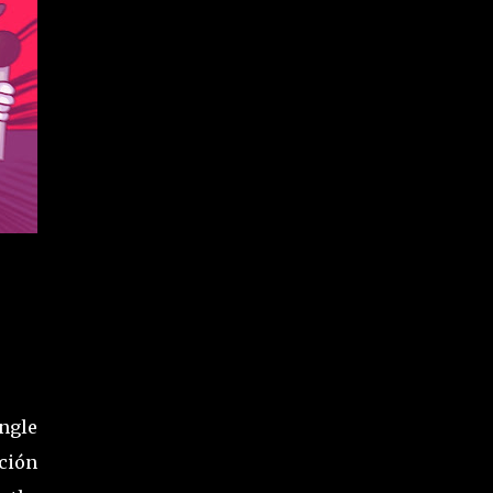
ngle
ción