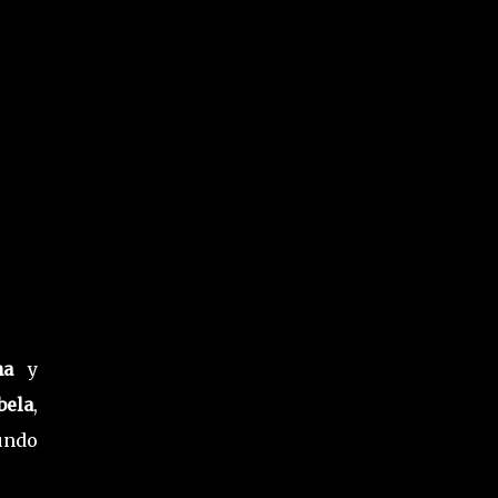
ana
y
bela
,
undo