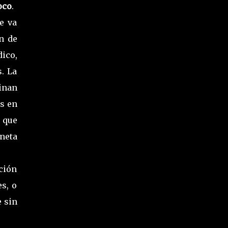
oco
.
ue va
n de
dico,
. La
minan
as en
s que
aneta
ición
es, o
e sin