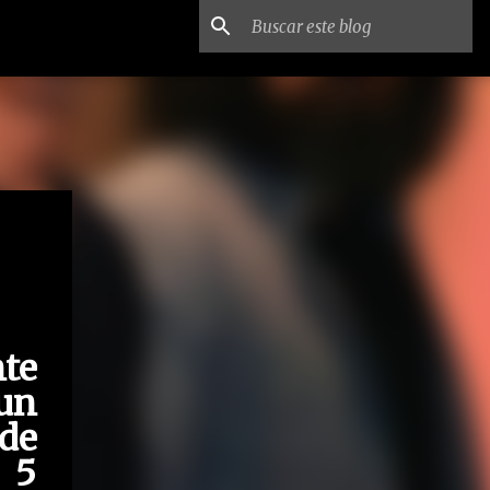
nte
un
 de
 5