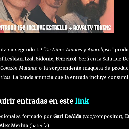
nta su segundo LP
“De Niños Amores y Apocalipsis”
produ
f Lesbian, Izal, Sidonie, Ferreiro)
. Será en la Sala Luz D
o
Corazón Mutante
o la sorprendente maqueta de produc
ticas
. La banda anuncia que la entrada incluye consumi
uirir entradas en este
link
esionales formado por
Gari DeAlda
(voz/compositor),
E
Alex Merino
(batería).