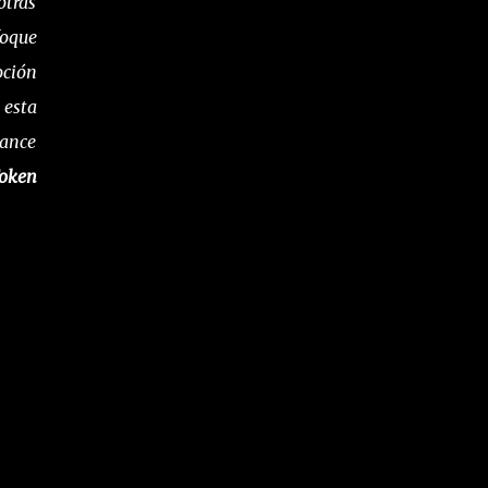
otras
foque
oción
 esta
vance
oken