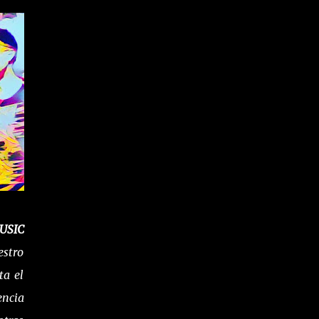
USIC
estro
ta el
encia