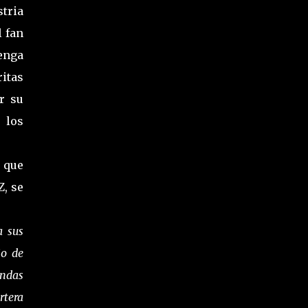
tria
l fan
enga
itas
r su
 los
s que
Z, se
a sus
io de
andas
rtera