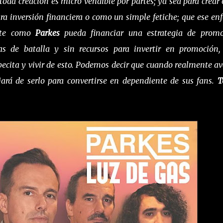
 toda creación es micro vendible por partes; ya sea para crear 
ara inversión financiera o como un simple fetiche; que ese en
ente como
Parkes
pueda financiar una estrategia de prom
s de batalla y sin recursos para invertir en promoción,
abecita y vivir de esto. Podemos decir que cuando realmente a
ejará de serlo para convertirse en dependiente de sus fans.
T