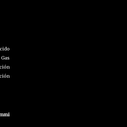
cido
e Gas
ción
ción
mmi