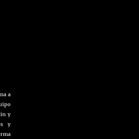
ona a
uipo
in y
os y
orma