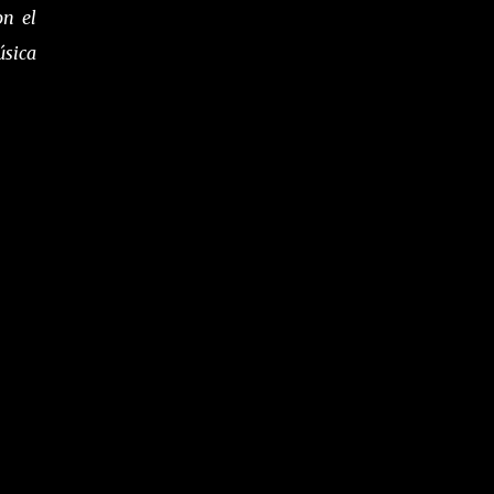
on el
úsica