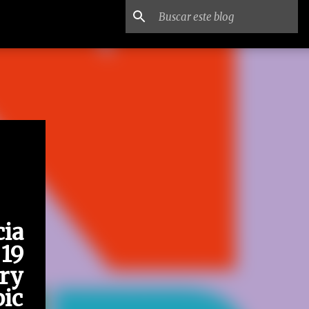
cia
19
rry
pic