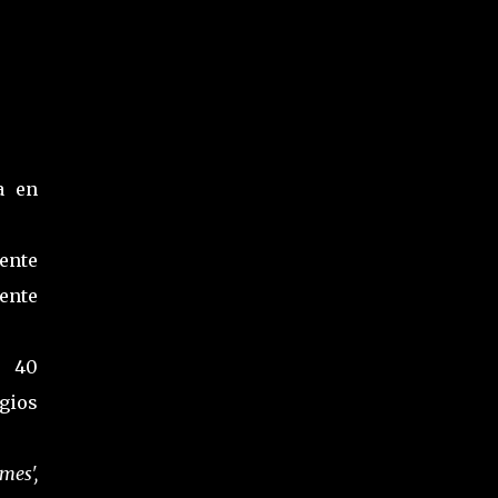
a en
ente
ente
e 40
gios
mes',