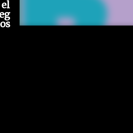
 el
eg
dos