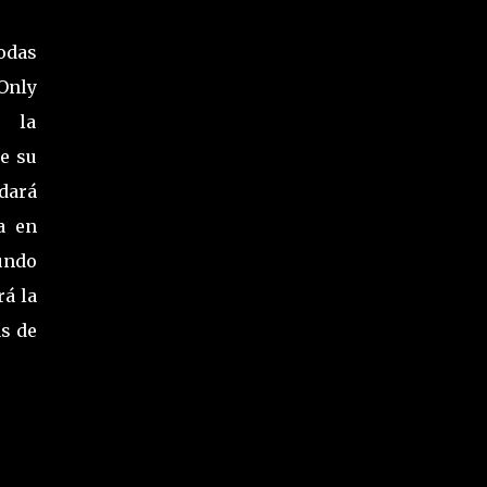
todas
Only
, la
e su
ará
a en
undo
rá la
as de