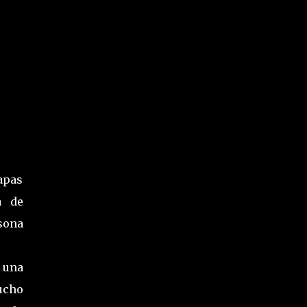
apas
a de
sona
 una
ucho