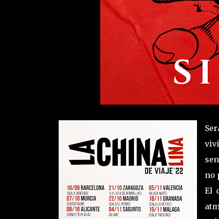
Ser
viv
sen
no 
El 
atm