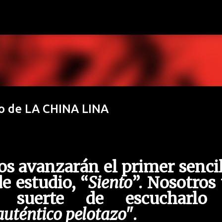
Ir al contenido principal
so de LA CHINA LINA
os avanzarán el primer senci
e estudio, “
Siento
”. Nosotros
 suerte de escucharlo
auténtico pelotazo"
.