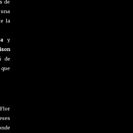
s de
 una
e la
a
y
ison
á de
 que
Flor
eses
onde