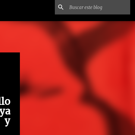
llo
 ya
 y