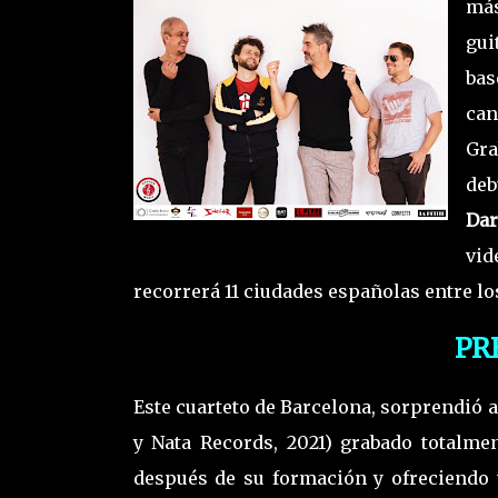
más
gui
bas
can
Gr
de
Dar
vid
recorrerá 11 ciudades españolas entre l
PR
Este cuarteto de Barcelona, sorprendió
y Nata Records, 2021) grabado totalme
después de su formación y ofreciendo 