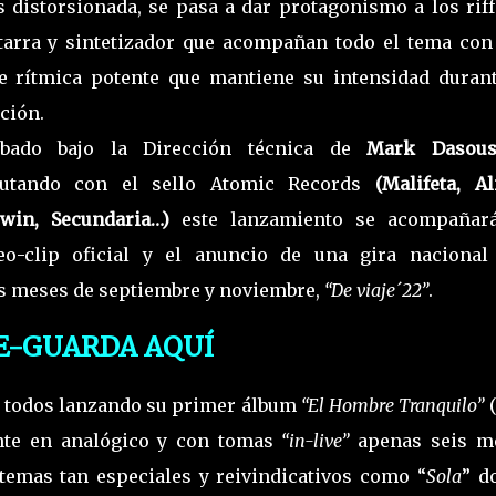
 distorsionada, se pasa a dar protagonismo a los riff
tarra y sintetizador que acompañan todo el tema con
e rítmica potente que mantiene su intensidad durant
ción.
abado bajo la Dirección técnica de
Mark Dasous
butando con el sello Atomic Records
(Malifeta, Al
win, Secundaria…)
este lanzamiento se acompañar
eo-clip oficial y el anuncio de una gira nacional
os meses de septiembre y noviembre,
“De viaje´22”
.
E-GUARDA AQUÍ
 a todos lanzando su primer álbum
“El Hombre Tranquilo”
(
nte en analógico y con tomas
“in-live”
apenas seis m
temas tan especiales y reivindicativos como “
Sola
” d