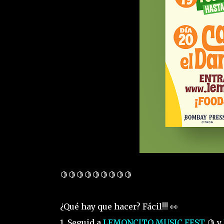
🍋🍋🍋🍋🍋🍋🍋🍋🍋
¿Qué hay que hacer? Fácil!!! 👀
1. Seguid a
LEMONCITO MUSIC FEST
🍋 y