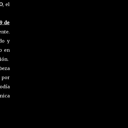
O
, el
9 de
nte.
do y
o en
ión.
beza
a por
odía
nica