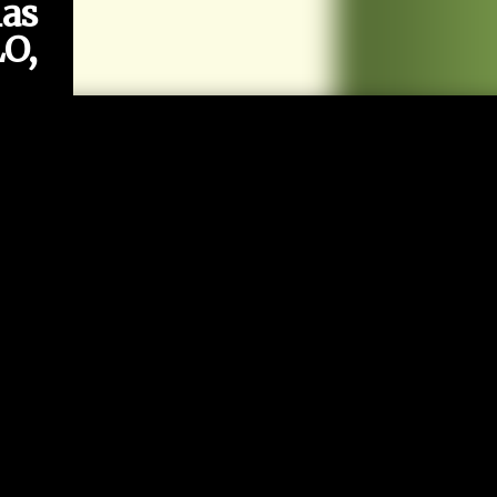
as
O,