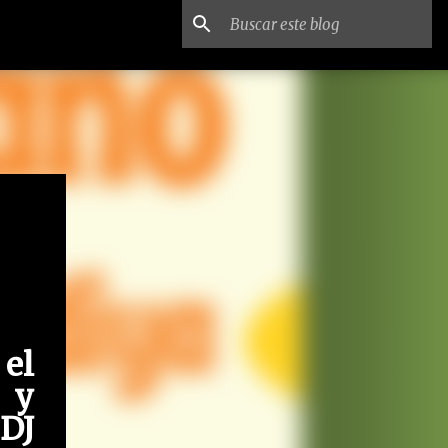
el
 y
 DJ