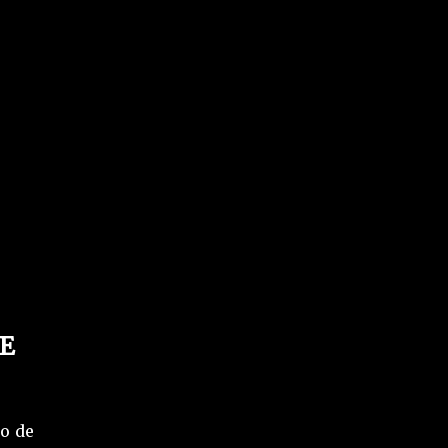
E
io de