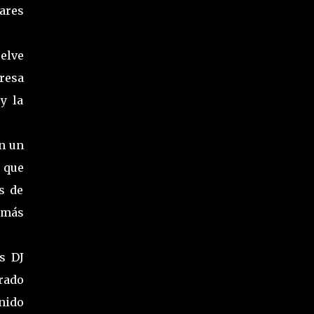
ares
elve
gresa
y la
on un
 que
s de
 más
s DJ
erado
nido