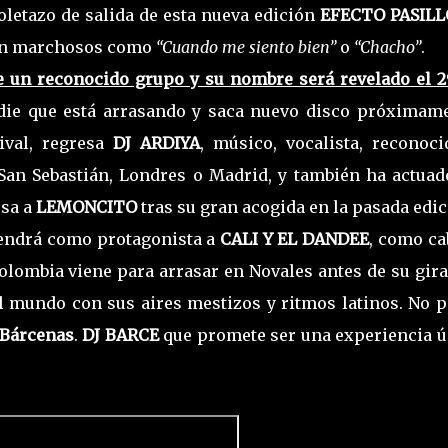
toletazo de salida de esta nueva edición
EFECTO PASILL
tan marchosos como
“Cuando me siento bien”
o
“Chacho”
.
 de un reconocido grupo y su nombre será revelado el 2
ndie que está arrasando y saca nuevo disco próximame
ival, regresa
DJ ARDIYA
, músico, vocalista, reconoci
San Sebastián, Londres o Madrid, y también ha actuad
esa a
LEMONCITO
tras su gran acogida en la pasada edic
 tendrá como protagonista a
CALI Y EL DANDEE
, como ca
Colombia viene para arrasar en Novales antes de su gir
 mundo con sus aires mestizos y ritmos latinos. No p
 Bárcenas
.
DJ BARCE
que promete ser una experiencia ú