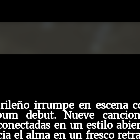
Ir al contenido principal
O
drileño irrumpe en escena c
lbum debut. Nueve cancion
conectadas en un estilo abie
ia el alma en un fresco retr