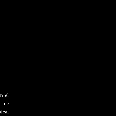
n el
o de
sical