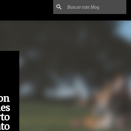
on
es
rto
ato