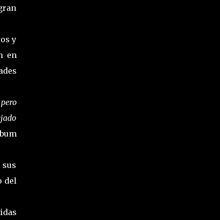
gran
tos y
n en
ades
 pero
ejado
lbum
 sus
o del
idas