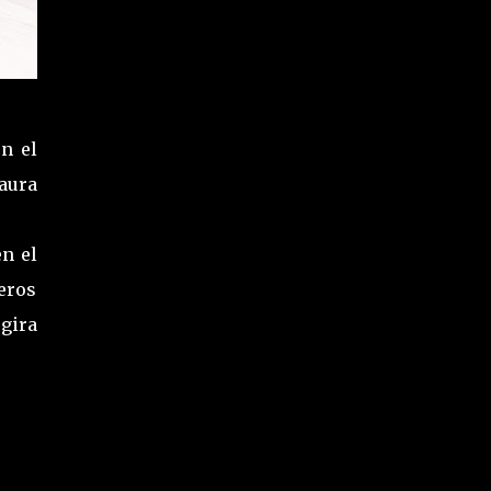
n el
aura
en el
eros
gira