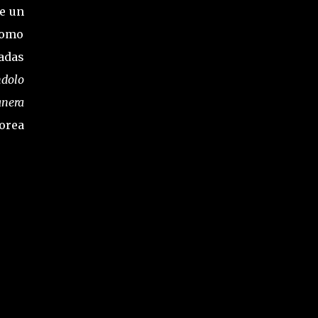
e un
como
tadas
ndolo
anera
borea