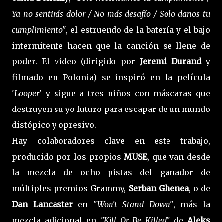
Ya no sentirás dolor / No más desafío / Solo danos tu
cumplimiento"
, el estruendo de la batería y el bajo
intermitente hacen que la canción se llene de
poder. El video (dirigido por
Jeremi Durand
y
filmado en Polonia) se inspiró en la película
'
Looper
' y sigue a tres niños con máscaras que
destruyen su yo futuro para escapar de un mundo
distópico y opresivo.
Hay colaboradores clave en este trabajo,
producido por los propios
MUSE
, que van desde
la mezcla de ocho pistas del ganador de
múltiples premios Grammy,
Serban Ghenea
, o de
Dan Lancaster
en "
Won't Stand Down"
, más la
mezcla adicional en
"Kill Or Be Killed"
de
Aleks