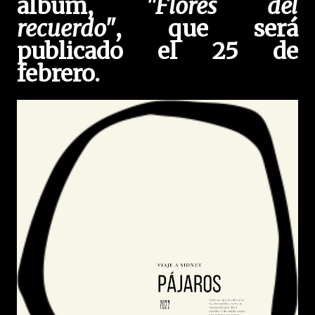
álbum,
"Flores del
recuerdo"
, que será
publicado el 25 de
febrero.