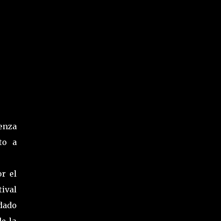
enza
to a
r el
ival
dado
e la