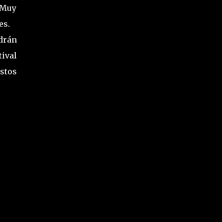
 Muy
nes.
drán
ival
astos