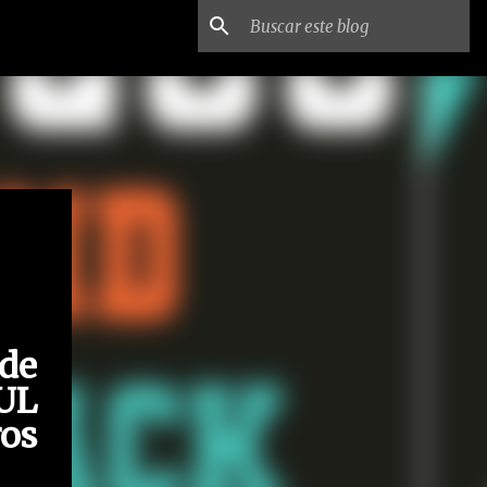
 de
UL
os