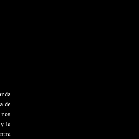
anda
za de
 nos
 y la
ntra