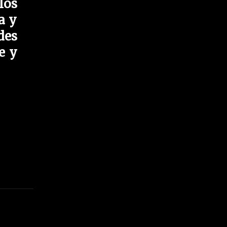
los
a y
des
e y