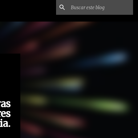
ras
res
ia.