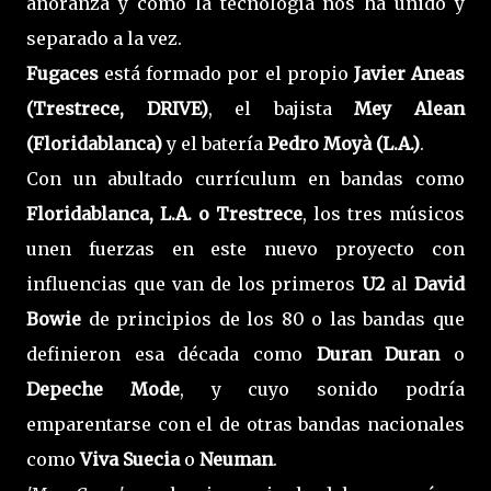
añoranza y cómo la tecnología nos ha unido y
separado a la vez.
Fugaces
está formado por el propio
Javier Aneas
(Trestrece, DRIVE)
, el bajista
Mey Alean
(Floridablanca)
y el batería
Pedro Moyà (L.A.)
.
Con un abultado currículum en bandas como
Floridablanca, L.A. o Trestrece
, los tres músicos
unen fuerzas en este nuevo proyecto con
influencias que van de los primeros
U2
al
David
Bowie
de principios de los 80 o las bandas que
definieron esa década como
Duran Duran
o
Depeche Mode
, y cuyo sonido podría
emparentarse con el de otras bandas nacionales
como
Viva Suecia
o
Neuman
.