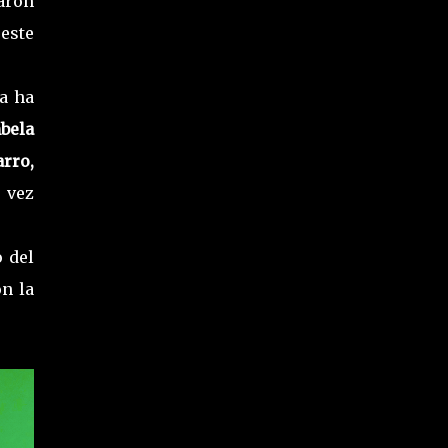
aron
este
a ha
bela
rro,
 vez
o del
on la