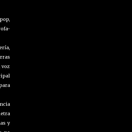
pop,
rofa-
ría,
rras
a voz
cipal
para
ncia
letra
nas y