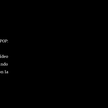
POP
:
ídeo
gundo
on la