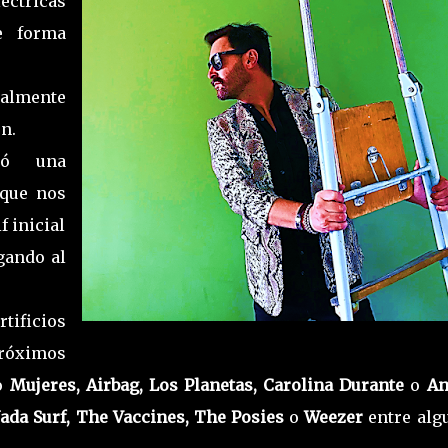
ctricas
e forma
otalmente
ón.
yó una
 que nos
f inicial
gando al
tificios
próximos
mo
Mujeres, Airbag, Los Planetas, Carolina Durante
o
An
ada Surf, The Vaccines, The Posies
o
Weezer
entre alg