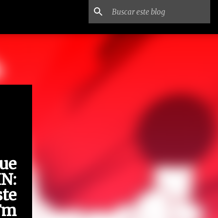
ue
N:
te
 Fm