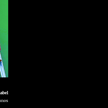
abel
unos