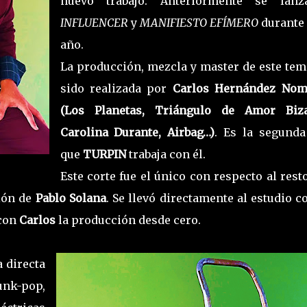
nuevo trabajo. Anteriormente se lanz
INFLUENCER
y
MANIFIESTO EFÍMERO
durante 
año.
La producción, mezcla y master de este tem
sido realizada por
Carlos Hernández Nom
(Los Planetas, Triángulo de Amor Biza
Carolina Durante, Airbag…)
. Es la segunda
que
TURPIN
trabaja con él.
Este corte fue el único con respecto al rest
ión de
Pablo Solana
. Se llevó directamente al estudio c
 con
Carlos
la producción desde cero.
 directa
nk-pop,