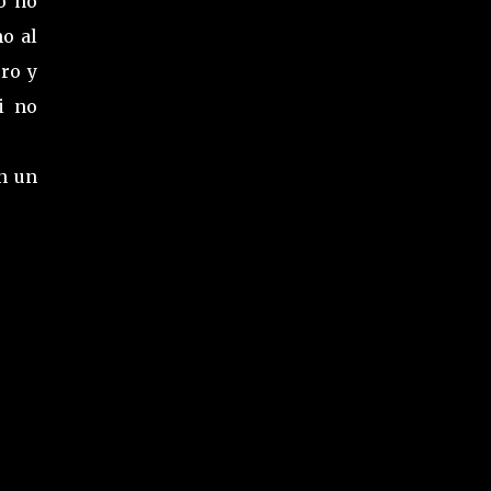
o no
ho al
ro y
i no
n un