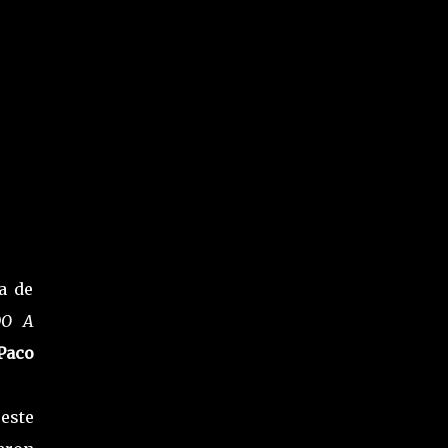
a de
DO A
Paco
este