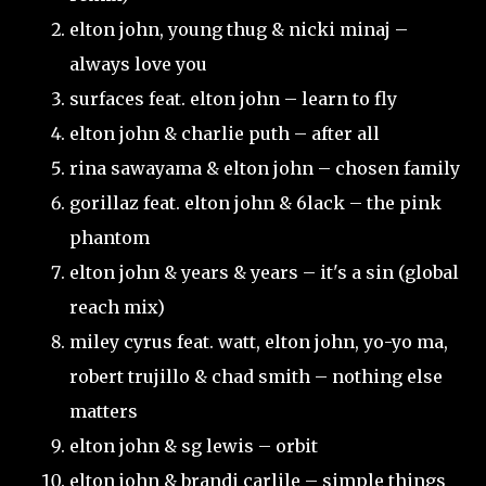
elton john, young thug & nicki minaj –
always love you
surfaces feat. elton john – learn to fly
elton john & charlie puth – after all
rina sawayama & elton john – chosen family
gorillaz feat. elton john & 6lack – the pink
phantom
elton john & years & years – it's a sin (global
reach mix)
miley cyrus feat. watt, elton john, yo-yo ma,
robert trujillo & chad smith – nothing else
matters
elton john & sg lewis – orbit
elton john & brandi carlile – simple things