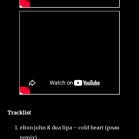
Tracklist
elton john & dua lipa – cold heart (pnau
remix)