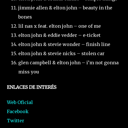
jimmie allen & elton john – beauty in the
bones
lil nas x feat. elton john – one of me
elton john & eddie vedder – e-ticket
elton john & stevie wonder – finish line
elton john & stevie nicks – stolen car
glen campbell & elton john – i’m not gonna
miss you
ENLACES DE INTERÉS
Web Oficial
Facebook
Twitter