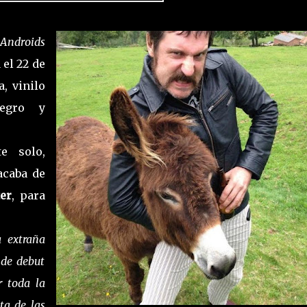
Androids
 el 22 de
, vinilo
negro y
e solo,
acaba de
er
, para
 extraña
 de debut
 toda la
ta de las