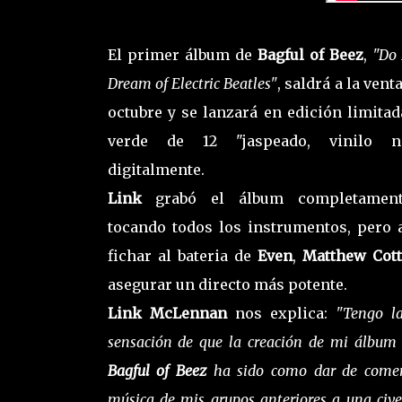
El primer álbum de
Bagful of Beez
,
"Do 
Dream of Electric Beatles"
, saldrá a la venta
octubre y se lanzará en edición limitada
verde de 12 "jaspeado, vinilo 
digitalmente.
Link
grabó el álbum completament
tocando todos los instrumentos, pero 
fichar al bateria de
Even
,
Matthew Cott
asegurar un directo más potente.
Link McLennan
nos explica:
"Tengo la
sensación de que la creación de mi álbum
Bagful of Beez
ha sido como dar de comer
música de mis grupos anteriores a una cive