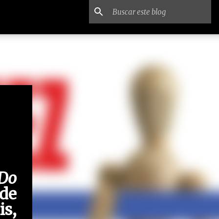
Do
 de
s,