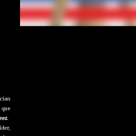
cian
 que
eez
.
der,