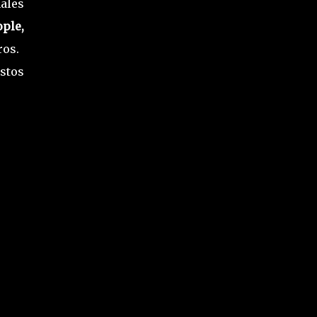
ales
ple,
ros.
stos