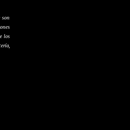
e son
iones
e los
ería,