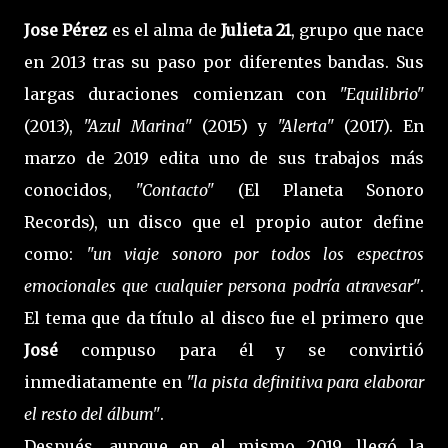
Jose Pérez
es el alma de
Julieta 21
, grupo que nace
en 2013 tras su paso por diferentes bandas. Sus
largas duraciones comienzan con
"Equilibrio"
(2013),
"Azul Marina"
(2015) y
"Alerta"
(2017). En
marzo de 2019 edita uno de sus trabajos más
conocidos,
"Contacto"
(El Planeta Sonoro
Records), un disco que el propio autor define
como:
"un viaje sonoro por todos los espectros
emocionales que cualquier persona podría atravesar"
.
El tema que da título al disco fue el primero que
José
compuso para él y se convirtió
inmediatamente en
"la pista definitiva para elaborar
el resto del álbum"
.
Después, aunque en el mismo 2019, llegó la