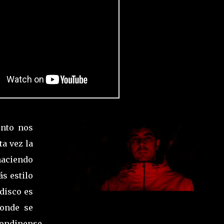
unto nos
a vez la
haciendo
ás estilo
 disco es
donde se
londinense.