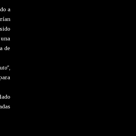
ndo a
rían
 sido
r una
a de
uto"
,
para
ulado
adas