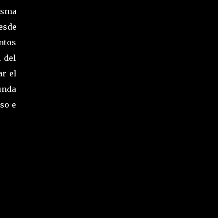
isma
Desde
ntos
 del
ar el
unda
nso e