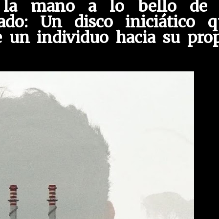
 la mano a lo bello de 
tado: Un disco iniciático q
e un individuo hacia su pro