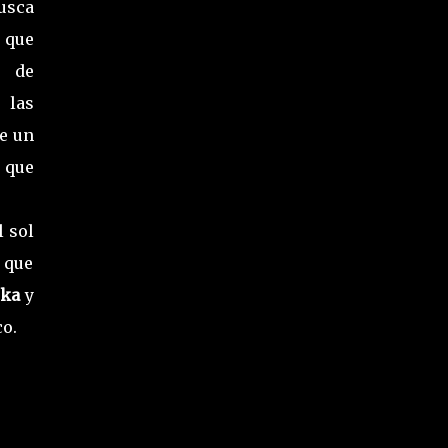
usca
 que
 de
 las
e un
 que
l sol
a que
uka
y
co.