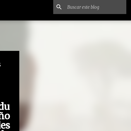
s
du
ño
es