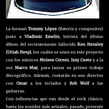
La forman
Tommy López
(Batería y compositor)
junto a
Vladimir Emelin
, letrista del último
álbum del recientemente fallecido
Ken Hensley
(Uriah Heep)
, los cuales se unen en este proyecto
con los músicos
Moises Cerezo
,
Izzy Cueto
y a la
voz
Marco May
, para lanzar su primer trabajo
discográfico. Además, contarán en sus directos
con
Omar
a los teclados y
Rob
Wolf
a las
guitarras.
Con influencias que van desde el rock clásico,
hasta los sonidos más actuales; pasado, presente