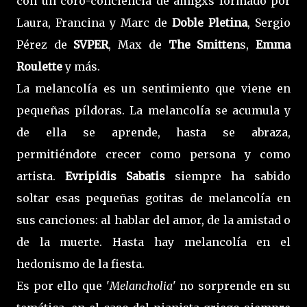
con un coro-conciencia de amigxs formado por
Laura, Francina y Marc de
Doble Pletina
, Sergio
Pérez de
SVPER
, Max de
The Smitten
s,
Emma
Roulette
y más.
La melancolía es un sentimiento que viene en
pequeñas píldoras. La melancolía se acumula y
de ella se aprende, hasta se abraza,
permitiéndote crecer como persona y como
artista.
Evripidis Sabatis
siempre ha sabido
soltar esas pequeñas gotitas de melancolía en
sus canciones: al hablar del amor, de la amistad o
de la muerte. Hasta hay melancolía en el
hedonismo de la fiesta.
Es por ello que '
Melancholia
' no sorprende en su