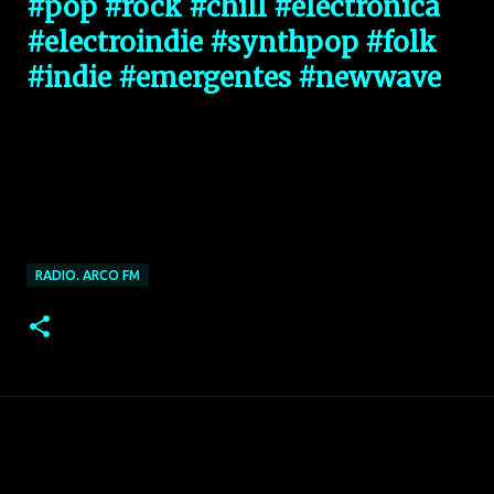
#pop
#rock
#chill
#electronica
#electroindie
#synthpop
#folk
#indie
#emergentes
#newwave
RADIO. ARCO FM