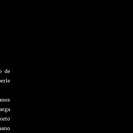
o de
erle
anos
larga
corto
mano