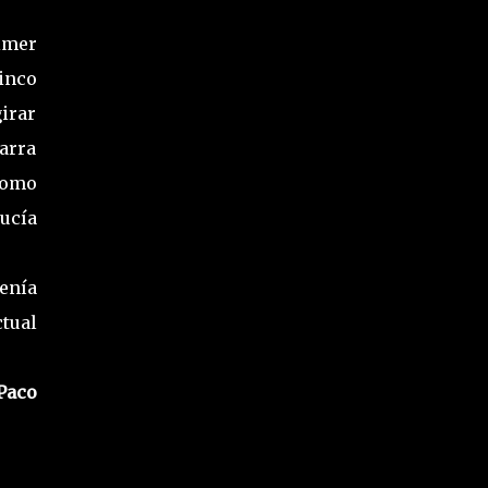
imer
inco
girar
tarra
Como
lucía
tenía
tual
Paco