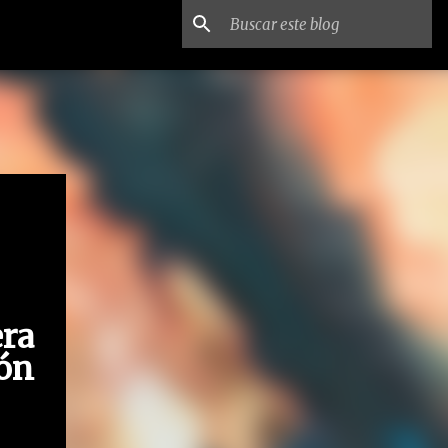
ra
ón