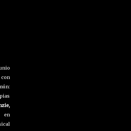
unio
s con
mún:
pias
zie,
n en
ical