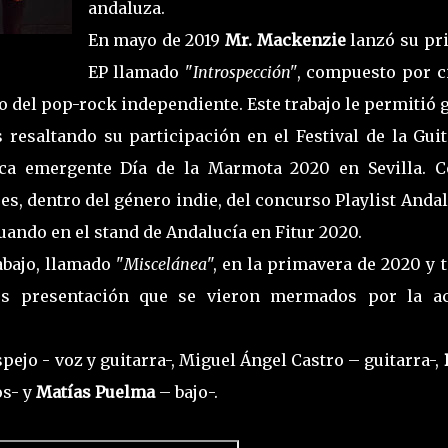
andaluza.
En mayo de 2019
Mr. Mackenzie
lanzó su pr
EP llamado "
Introspección"
, compuesto por c
 del pop-rock independiente. Este trabajo le permitió 
 resaltando su participación en el Festival de la Gui
ica emergente Día de la Marmota 2020 en Sevilla. 
s, dentro del género indie, del concurso Playlist Anda
uando en el stand de Andalucía en Fitur 2020.
bajo, llamado "
Miscelánea
", en la primavera de 2020 y 
os presentación que se vieron mermados por la ac
pejo - voz y guitarra-, Miguel Ángel Castro – guitarra-,
os- y
Matías Puelma
– bajo-.