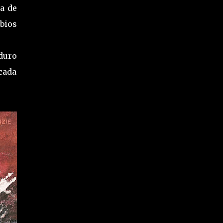
a de
bios
 duro
cada