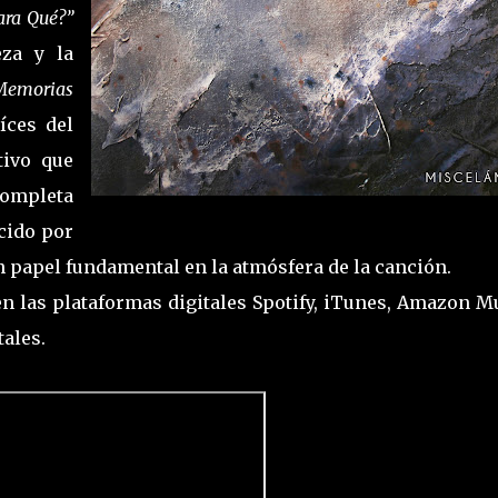
ara Qué?”
eza y la
Memorias
íces del
tivo que
completa
cido por
un papel fundamental en la atmósfera de la canción.
n las plataformas digitales Spotify, iTunes, Amazon M
ales.