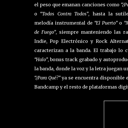
el peso que emanan canciones como
“¿P
o
“Todos Contra Todos”
, hasta la sutil
melodía instrumental de
“El Puerto”
o
“
de Fuego”
, siempre manteniendo las ra
Indie, Pop Electrónico y Rock Alterna
caracterizan a la banda. El trabajo lo 
“Halo”
, bonus track grabado y autoprodu
la banda, donde la voz y la letra juegan 
“¿Para Qué?”
ya se encuentra disponible e
Bandcamp y el resto de plataformas digit