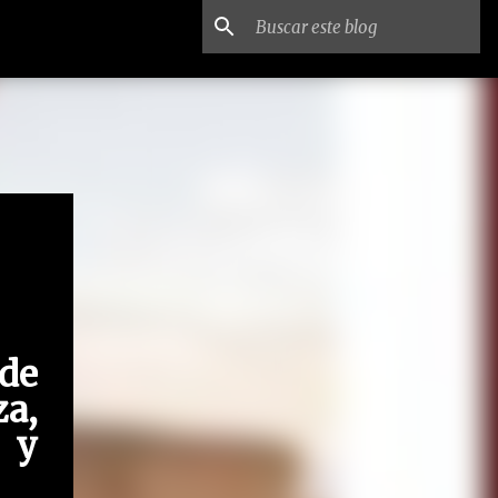
 de
za,
s y