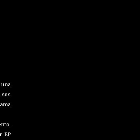
 una
 sus
rama
nto,
r EP