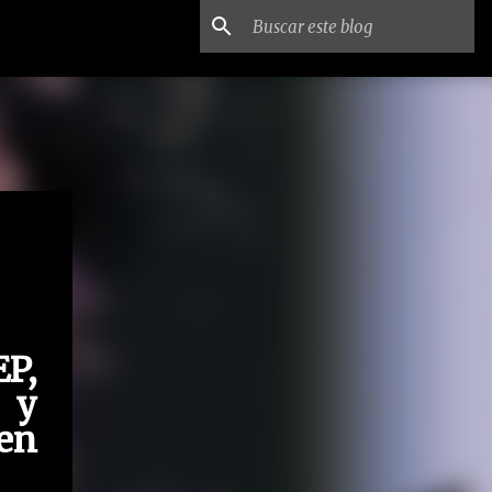
P,
 y
en