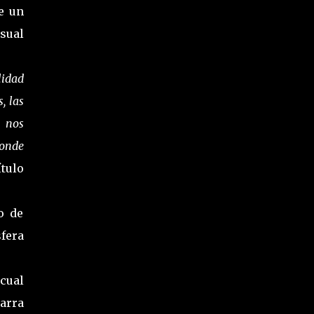
e un
sual
lidad
, las
y nos
donde
ítulo
o de
sfera
 cual
tarra