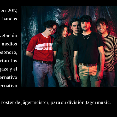
en 2017,
bandas
velación
medios
sonoro,
ctan las
aze y el
rnativo
ernativo
 roster de Jägermeister, para su división Jägermusic.