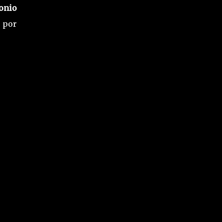
onio
 por
.