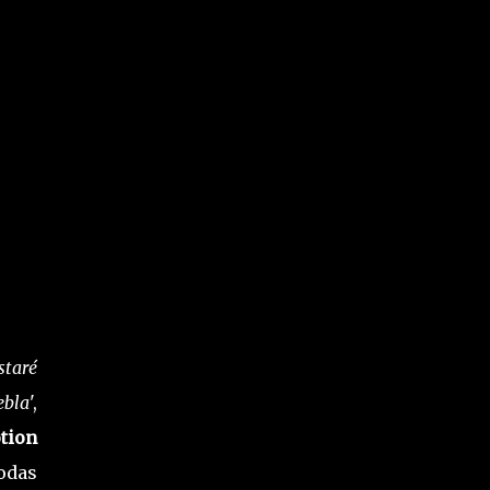
staré
ebla
',
tion
odas