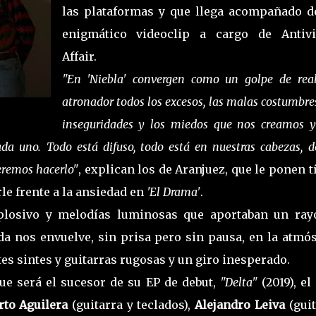
las plataformas y que llega acompañado d
enigmático videoclip a cargo de Antivi
Affair.
"En 'Niebla' convergen como un golpe de rea
atronador todos los excesos, las malas costumbres
inseguridades y los miedos que nos creamos 
ada uno. Todo está difuso, todo está en nuestras cabezas, 
eremos hacerlo"
, explican los de Aranjuez, que le ponen t
le frente a la ansiedad en
'El Drama'
.
plosivo y melodías luminosas que aportaban un ray
nda nos envuelve, sin prisa pero sin pausa, en la atmó
tes sintes y guitarras rugosas y un giro inesperado.
ue será el sucesor de su EP de debut,
"Delta"
(2019), el
rto Aguilera
(guitarra y teclados),
Alejandro Leiva
(gui