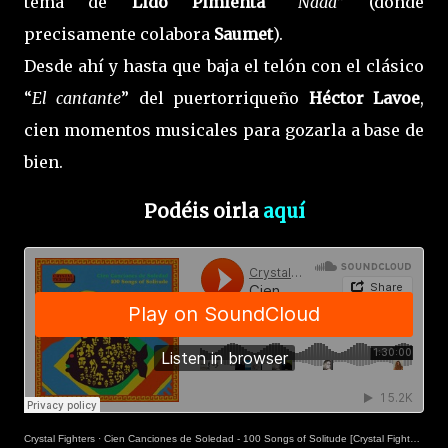
tema de
Lido Pimienta
“
Nada
” (donde
precisamente colabora
Saumet
).
Desde ahí y hasta que baja el telón con el clásico
“
El cantante
” del puertorriqueño
Héctor Lavoe
,
cien momentos musicales para gozarla a base de
bien.
Podéis oirla
aquí
Crystal Fighters
·
Cien Canciones de Soledad - 100 Songs of Solitude [Crystal Fighters DJ Mix]