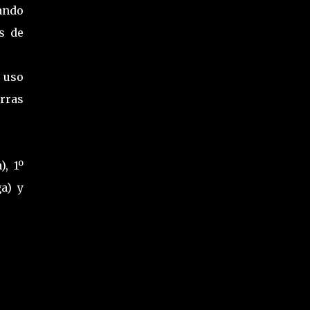
ando
s de
l uso
rras
, 1º
a) y