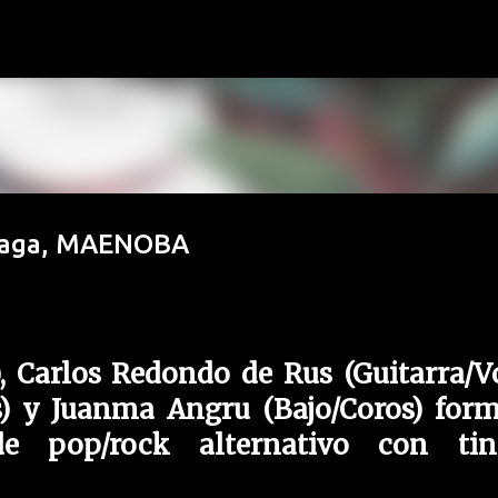
Ir al contenido principal
laga, MAENOBA
), Carlos Redondo de Rus (Guitarra/Vo
s) y Juanma Angru (Bajo/Coros) for
 pop/rock alternativo con tin