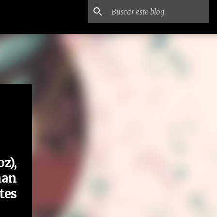
z),
man
tes