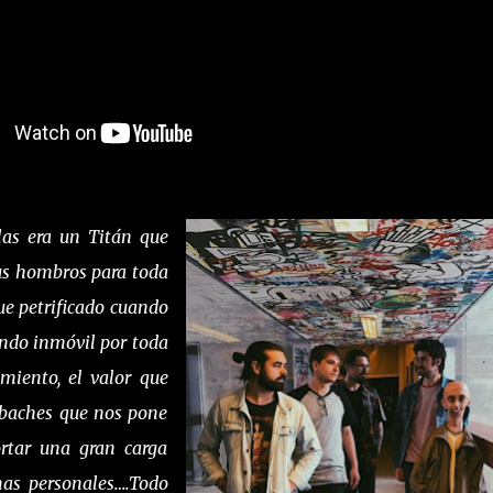
las era un Titán que
us hombros para toda
 fue petrificado cuando
ndo inmóvil por toda
imiento, el valor que
 baches que nos pone
rtar una gran carga
emas personales….Todo