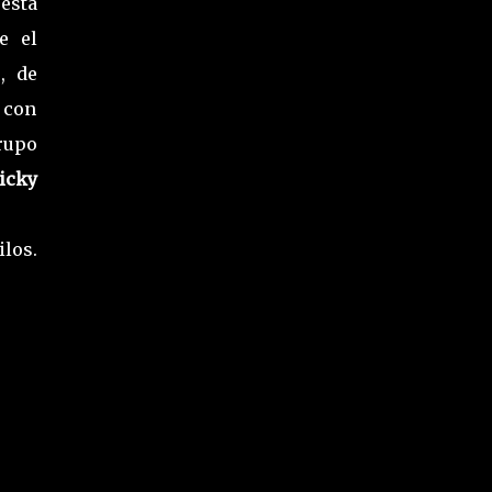
esta
e el
, de
 con
rupo
icky
ilos.