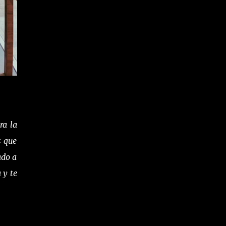
ra la
s que
ado a
 y te