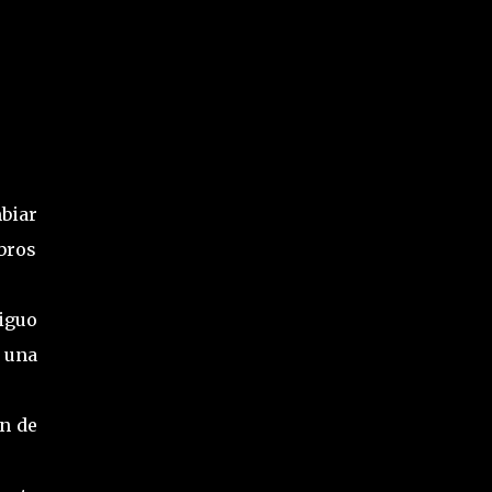
mbiar
bros
iguo
 una
n de