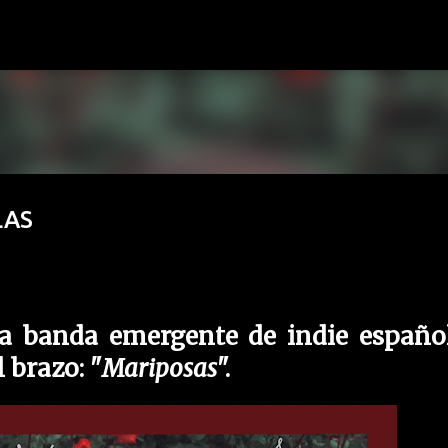
Ir al contenido principal
LAS
a banda emergente de indie españo
 brazo: "
Mariposas
".