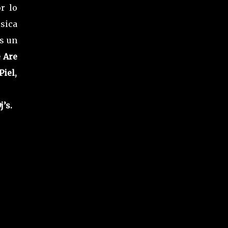
r lo
sica
s un
e Are
iel,
j’s.