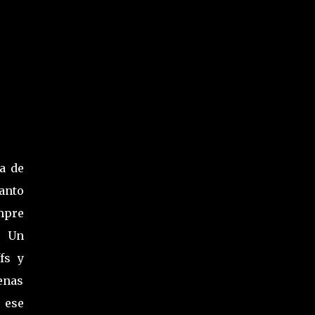
a de
tanto
mpre
. Un
fs y
enas
 ese