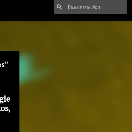
es"
gle
os,