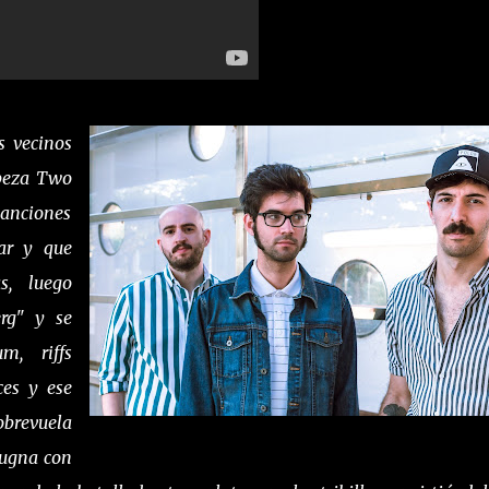
s vecinos
abeza Two
canciones
tar y que
s, luego
rg" y se
m, riffs
ces y ese
revuela
pugna con