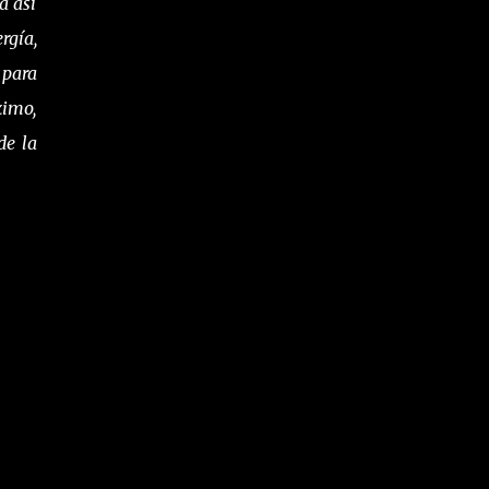
a así
rgía,
 para
ximo,
de la