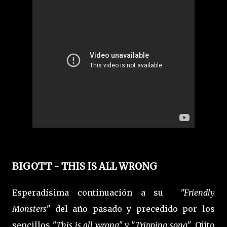
BIGOTT - THIS IS ALL WRONG
Esperadísima continuación a su
"Friendly
Monsters"
del año pasado y precedido por los
sencillos
"This is all wrong"
y "
Tripping song"
. Ojito