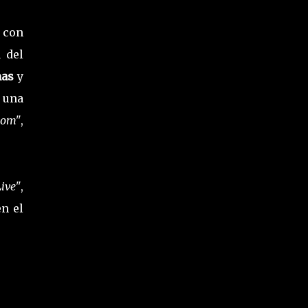
 con
a del
mas
y
 una
tom"
,
ive"
,
n el