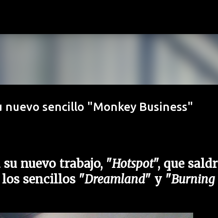
Ir al contenido principal
 nuevo sencillo "Monkey Business"
 su nuevo trabajo, "
Hotspot
", que sald
 los sencillos "
Dreamland
" y "
Burning 