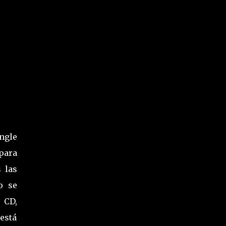
ngle
para
 las
o se
 CD,
 está