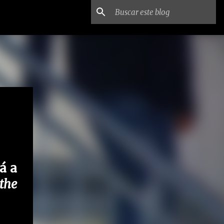
rá a
the