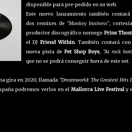
disponible para pre-pedido en su web.
Este nuevo lanzamiento también contará
dos remixes de
"Monkey business"
, cortesí
productor discográfico noruego
Prins Tho
el DJ
Friend Within
. También contará con
nueva pista de
Pet Shop Boys
,
"At rock bot
que no se podrá conseguir fuera de este set.
a gira en 2020, llamada
"Dreamworld: The Greatest Hits L
España podremos verlos en el
Mallorca Live Festival
y e