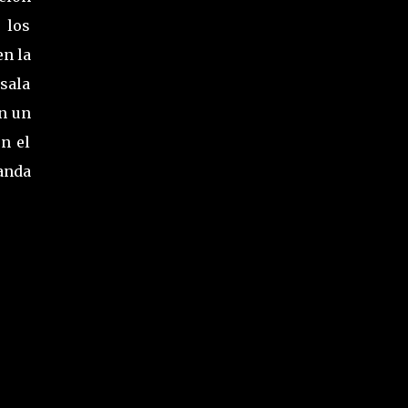
 los
en la
 sala
on un
n el
anda