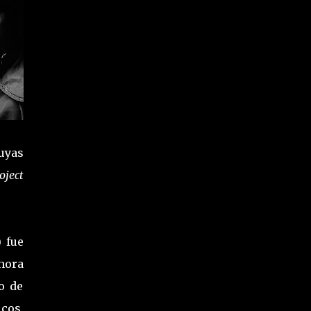
cuyas
oject
 fue
hora
o de
cos,