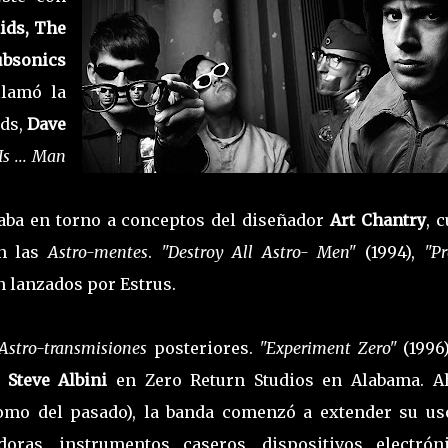
ids, The
ubsonics
llamó la
rds,
Dave
Is ... Man
iraba en torno a conceptos del diseñador
Art Chantry
, 
on las
Astro-mentes
.
"Destroy All Astro- Men"
(1994),
"Pr
n lanzados por Estrus.
Astro-transmisiones
posteriores.
"Experiment Zero"
(1996)
o
Steve Albini
en Zero Return Studios en Alabama. A
 como del pasado), la banda comenzó a extender su us
ras, instrumentos caseros, dispositivos electróni