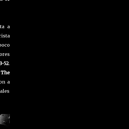
ta a
ista
poco
ores
B-52
.
 The
on a
ales