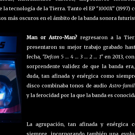
la tecnología de la Tierra. Tanto el EP "
1000X
" (1997)
os más oscuros en el ámbito de la banda sonora futuris
Man or Astro-Man?
regresaron a la Tier
presentaron su mejor trabajo grabado hast
fecha
, "Defcon 5 ... 4 ... 3 ... 2 ... 1"
en 2013, con
sorprendente validez de que la banda era,
duda, tan afinada y enérgica como siempre
disco combinaba tonos de audio
Astro-famil
y la ferocidad por la que la banda es conocid
La agrupación, tan afinada y enérgica 
siempre, incorporando también una evolu