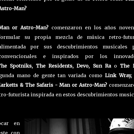
Astro-Man?
Man or Astro-Man?
comenzaron en los años noven
formular su propia mezcla de música retro-futur
alimentada por sus descubrimientos musicales 
convencionales e inspirados por los innovad
The Spotniks, The Residents, Devo, Sun Ra
o
The 
segunda mano de gente tan variada como
Link Wray,
Marketts & The Safaris - Man or Astro-Man?
comenzar
tro-futurista inspirada en estos descubrimientos music
ocar en
este con