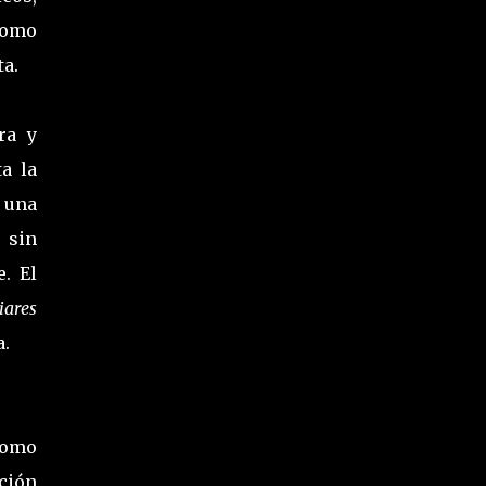
 como
ta.
ra y
a la
 una
 sin
. El
iares
a.
como
ción