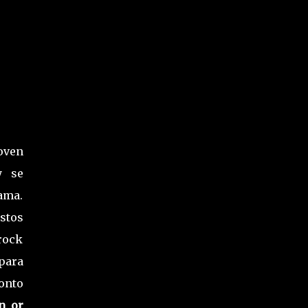
oven
y se
ama.
stos
rock
para
onto
n or