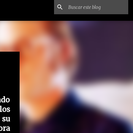
ado
los
 su
ora