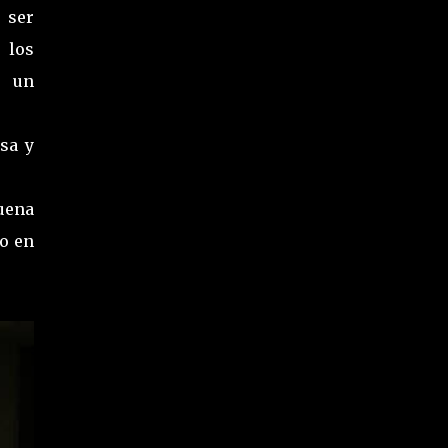
 ser
 los
n un
sa y
uena
jo en