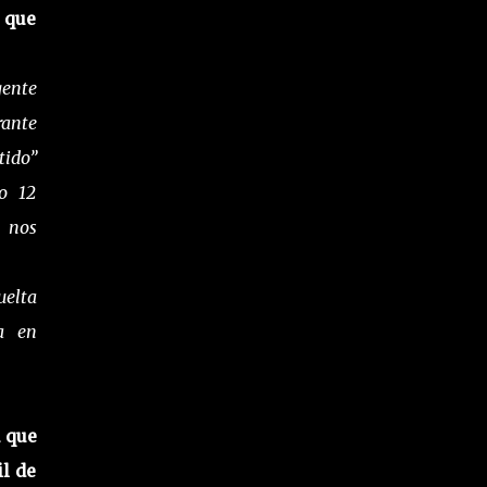
 que
ente
rante
tido”
o 12
o nos
uelta
a en
 que
il de