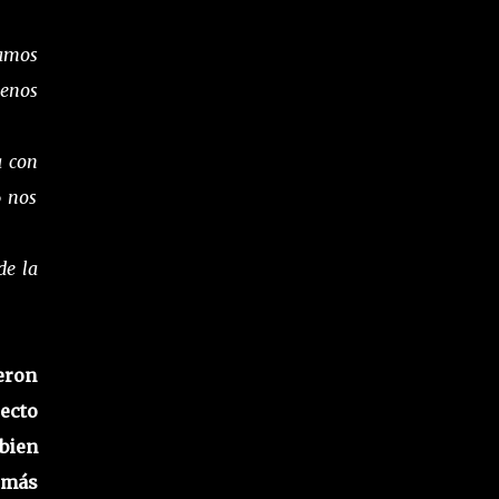
zamos
menos
a con
6 nos
de la
eron
recto
bien
 más