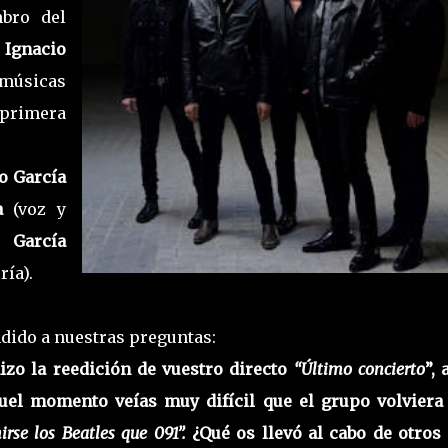
bro del
 Ignacio
 músicas
 primera
o García
a
(voz y
r García
ría).
ndido a nuestras preguntas:
zo la reedición de vuestro directo
“Último concierto
”, 
uel momento veías muy difícil que el grupo volviera 
irse los Beatles que 091”.
¿Qué os llevó al cabo de otros 