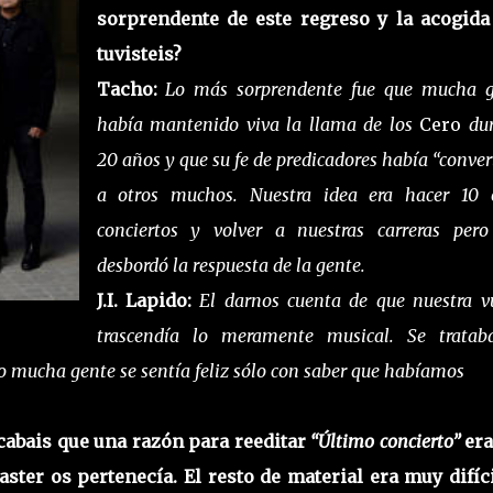
sorprendente de este regreso y la acogida
tuvisteis?
Tacho:
Lo más sorprendente fue que mucha g
había mantenido viva la llama de los
Cero
du
20 años y que su fe de predicadores había “conver
a otros muchos. Nuestra idea era hacer 10 
conciertos y volver a nuestras carreras per
desbordó la respuesta de la gente.
J.I. Lapido:
El darnos cuenta de que nuestra v
trascendía lo meramente musical. Se tratab
 mucha gente se sentía feliz sólo con saber que habíamos
icabais que una razón para reeditar
“Último concierto”
era
ster os pertenecía. El resto de material era muy difíc