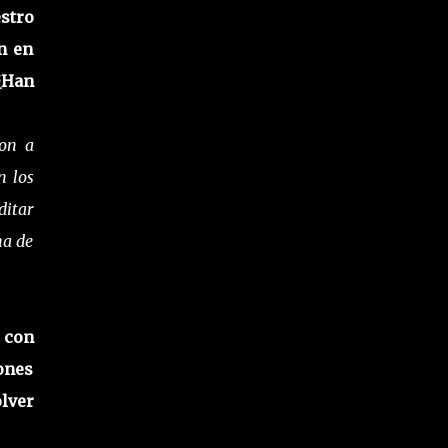
stro
n en
 ¿Han
ron a
n los
ditar
ma de
 con
iones
olver