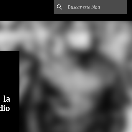
 la
dio