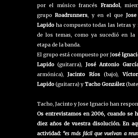
por el músico francés
Frandol
, miem
grupo
Roadrunners
, y en el que
Jose
Lapido
ha compuesto todas las letras y
de los temas, como ya sucedió en la
etapa de la banda.
El grupo está compuesto por J
osé Ignaci
Lapido
(guitarra),
José Antonio Garcí
armónica),
Jacinto Ríos
(bajo),
Vícto
Lapido
(guitarra) y
Tacho González
(bate
Tacho, Jacinto y Jose Ignacio han respo
Os entrevistamos en 2006, cuando se hi
diez años de vuestra disolución. En aq
actividad:
“es más fácil que vuelvan a reun