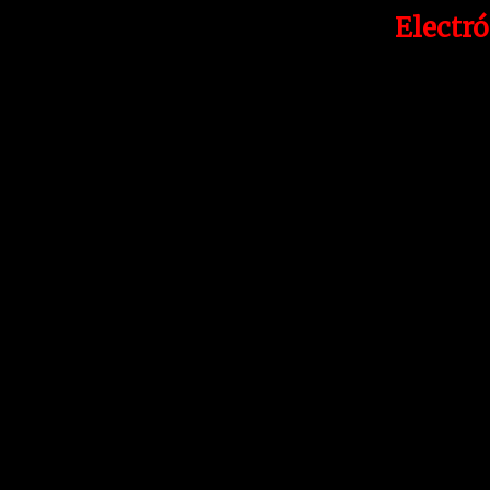
Electró
Una cuidada selección de la músi