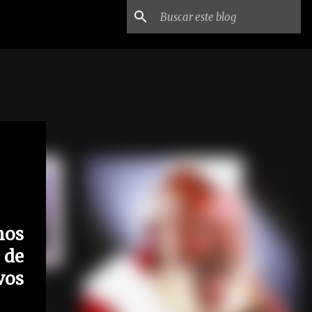
mos
 de
vos