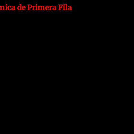
nica de Primera Fila
ca electrónica que más nos ha llamado la atenc
últimamente.