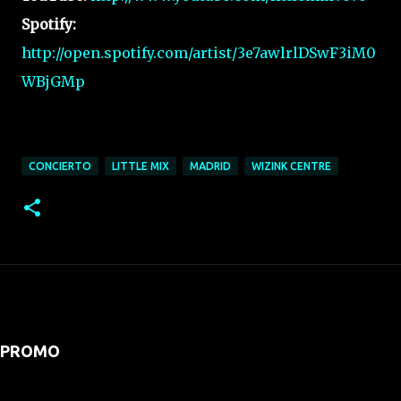
Spotify:
http://open.spotify.com/artist/3e7awlrlDSwF3iM0
WBjGMp
CONCIERTO
LITTLE MIX
MADRID
WIZINK CENTRE
PROMO